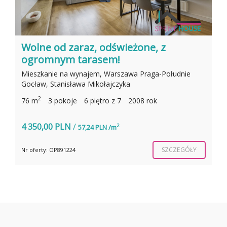
Wolne od zaraz, odświeżone, z
ogromnym tarasem!
Mieszkanie na wynajem, Warszawa Praga-Południe
Gocław, Stanisława Mikołajczyka
2
76 m
3 pokoje
6 piętro z 7
2008 rok
4 350,00 PLN
/
2
57,24 PLN /m
SZCZEGÓŁY
Nr oferty: OP891224