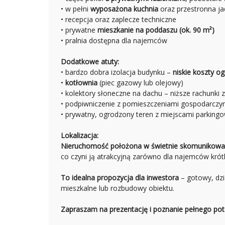
• w pełni
wyposażona kuchnia
oraz przestronna ja
• recepcja oraz zaplecze techniczne
• prywatne
mieszkanie na poddaszu (ok. 90 m²)
• pralnia dostępna dla najemców
Dodatkowe atuty:
• bardzo dobra izolacja budynku –
niskie koszty o
•
kotłownia
(piec gazowy lub olejowy)
• kolektory słoneczne na dachu – niższe rachunki 
• podpiwniczenie z pomieszczeniami gospodarczy
• prywatny, ogrodzony teren z miejscami parking
Lokalizacja:
Nieruchomość położona w świetnie skomunikowan
co czyni ją atrakcyjną zarówno dla najemców krót
To idealna propozycja dla inwestora
– gotowy, dz
mieszkalne lub rozbudowy obiektu.
Zapraszam na prezentację i poznanie pełnego pote