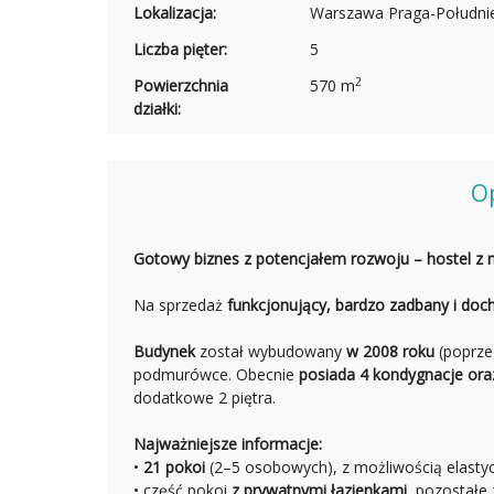
Lokalizacja:
Warszawa Praga-Południ
Liczba pięter:
5
2
Powierzchnia
570 m
działki:
O
Gotowy biznes z potencjałem rozwoju – hostel z 
Na sprzedaż
funkcjonujący, bardzo zadbany i doc
Budynek
został wybudowany
w 2008 roku
(poprzed
podmurówce. Obecnie
posiada 4 kondygnacje ora
dodatkowe 2 piętra.
Najważniejsze informacje:
•
21 pokoi
(2–5 osobowych), z możliwością elastycz
• część pokoi
z prywatnymi łazienkami
, pozostałe