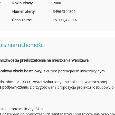
e
Rok budowy:
2008
Numer oferty:
34964544302
2
Cena za m
:
15 337,42 PLN
pis nieruchomości
możliwością przekształcenia na mieszkania Warszawa
hodowy obiekt hostelowy,
z dużym potencjałem inwestycyjnym.
ni obiekt z 1933 r. został wyburzony), na solidnej, wzmocnionej
z podpiwniczenie,
z przygotowaną propozycją projektu rozbudowy o
nej aranżacji liczby łóżek
 z dostępem do nowoczesnych sanitariatów i pryszniców wielokabin