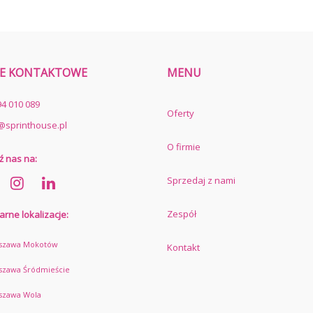
E KONTAKTOWE
MENU
94 010 089
Oferty
@sprinthouse.pl
O firmie
ź nas na:
Sprzedaj z nami
Zespół
arne lokalizacje:
szawa Mokotów
Kontakt
szawa Śródmieście
szawa Wola