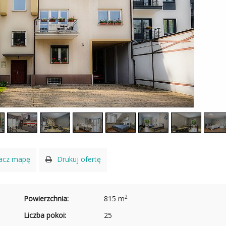
acz mapę
Drukuj ofertę
2
Powierzchnia:
815 m
Liczba pokoi:
25