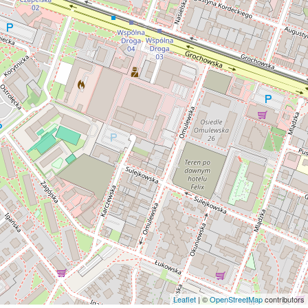
Leaflet
| ©
OpenStreetMap
contributors