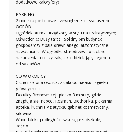
dodatkowo kaloryfery)
PARKING:
2 miejsca postojowe - zewnętrzne, niezadaszone.
OGRÓD
Ogródek 80 m2. urządzony w stylu naturalistycznym;
Oświetlenie; Duży taras ; Solidny 6m budynek
gospodarczy z bala drewnianego; automatyczne
nawadnianie. W ogródku starodrzew i ozdobne
nasadzenia- uroczy zakątek oddzielający segment
od sąsiadów.
CO W OKOLICY:
Cicha i zielona okolica, z dala od hałasu i zgiełku
głównych ulic.
Do ulicy Bronowskiej -pieszo 3 minuty, gdzie
znajdują się: Pepco, Rosman, Biedronka, piekarnia,
apteka, kuchnia Azjatycka, gabinet kosmetyczny,
siłownia.
W niedalekiej odległości szkoła, przedszkole,
kościół.
Blisko ścieżki rowerowe i tereny spacerowe nad