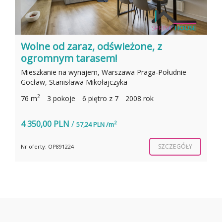
Wolne od zaraz, odświeżone, z
ogromnym tarasem!
Mieszkanie na wynajem, Warszawa Praga-Południe
M
Gocław, Stanisława Mikołajczyka
B
2
76 m
3 pokoje
6 piętro z 7
2008 rok
2
4 350,00 PLN
/
2
2
57,24 PLN /m
SZCZEGÓŁY
Nr oferty: OP891224
N