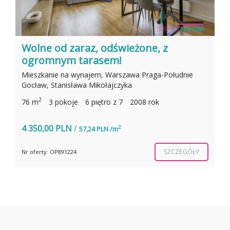
Wolne od zaraz, odświeżone, z
ogromnym tarasem!
Mieszkanie na wynajem, Warszawa Praga-Południe
Gocław, Stanisława Mikołajczyka
2
76 m
3 pokoje
6 piętro z 7
2008 rok
4 350,00 PLN
/
2
57,24 PLN /m
SZCZEGÓŁY
Nr oferty: OP891224